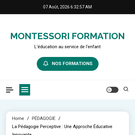
Skip
07 Août, 2026
6:32:59 AM
to
content
MONTESSORI FORMATION
L'éducation au service de l'enfant
NOS FORMATIONS
Home
PÉDAGOGIE
La Pédagogie Perceptive : Une Approche Éducative
Innovante